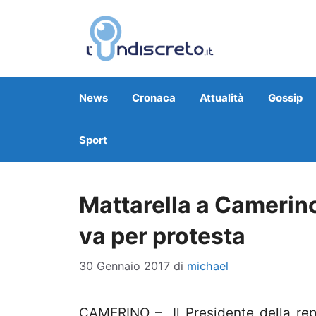
Vai
al
contenuto
News
Cronaca
Attualità
Gossip
Sport
Mattarella a Camerino
va per protesta
30 Gennaio 2017
di
michael
CAMERINO – Il Presidente della rep