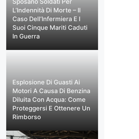
Sposano Soldati Per
L’Indennità Di Morte – Il
Caso Dell’Infermiera E I
Suoi Cinque Mariti Caduti
In Guerra
Esplosione Di Guasti Ai
Motori A Causa Di Benzina
Diluita Con Acqua: Come
Proteggersi E Ottenere Un
Rimborso