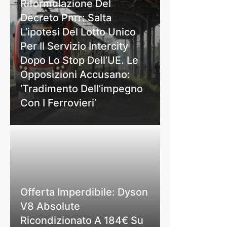
Riformulazione Del
Decreto Pnrr: Salta
L’ipotesi Del Lotto Unico
Per Il Servizio Intercity
Dopo Lo Stop Dell’UE. Le
Opposizioni Accusano:
‘Tradimento Dell’impegno
Con I Ferrovieri’
Offerta Imperdibile: Dyson
V8 Absolute
Ricondizionato A 184€ Su