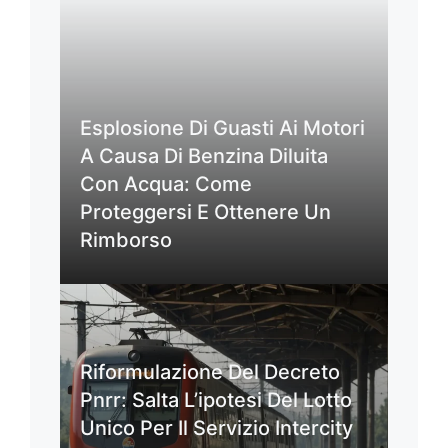
Esplosione Di Guasti Ai Motori
A Causa Di Benzina Diluita
Con Acqua: Come
Proteggersi E Ottenere Un
Rimborso
Riformulazione Del Decreto
Pnrr: Salta L’ipotesi Del Lotto
Unico Per Il Servizio Intercity