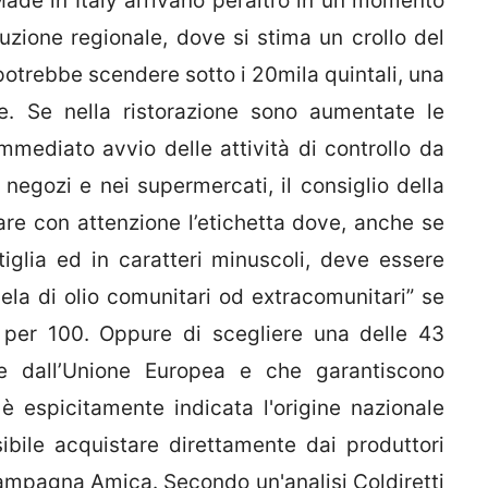
Made in Italy arrivano peraltro in un momento
uzione regionale, dove si stima un crollo del
potrebbe scendere sotto i 20mila quintali, una
. Se nella ristorazione sono aumentate le
mmediato avvio delle attività di controllo da
i negozi e nei supermercati, il consiglio della
care con attenzione l’etichetta dove, anche se
iglia ed in caratteri minuscoli, deve essere
cela di olio comunitari od extracomunitari” se
00 per 100. Oppure di scegliere una delle 43
ute dall’Unione Europea e che garantiscono
e è espicitamente indicata l'origine nazionale
ibile acquistare direttamente dai produttori
 Campagna Amica. Secondo un'analisi Coldiretti