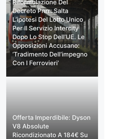
Riformulazione Del
Decreto Pnrr: Salta
L’ipotesi Del Lotto Unico
Per Il Servizio Intercity
Dopo Lo Stop Dell’UE. Le
Opposizioni Accusano:
‘Tradimento Dell’impegno
Con I Ferrovieri’
Offerta Imperdibile: Dyson
V8 Absolute
Ricondizionato A 184€ Su