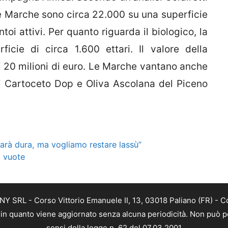
elle Marche sono circa 22.000 su una superficie
ntoi attivi. Per quanto riguarda il biologico, la
icie di circa 1.600 ettari. Il valore della
i 20 milioni di euro. Le Marche vantano anche
di Cartoceto Dop e Oliva Ascolana del Piceno
sarà dura, ma vogliamo restare lassù”
i vuote
Y SRL - Corso Vittorio Emanuele II, 13, 03018 Paliano (FR) - C
a, in quanto viene aggiornato senza alcuna periodicità. Non può p
sensi della legge n. 62 del 07.03.2001