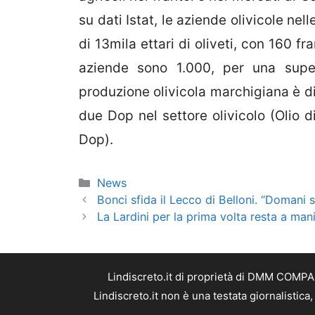
su dati Istat, le aziende olivicole n
di 13mila ettari di oliveti, con 160 fra
aziende sono 1.000, per una superf
produzione olivicola marchigiana è d
due Dop nel settore olivicolo (Olio 
Dop).
Categorie
News
Bonci sfida il Lecco di Belloni. “Domani 
La Lardini per la prima volta resta a man
Lindiscreto.it di proprietà di DMM COMPAN
Lindiscreto.it non è una testata giornalistic