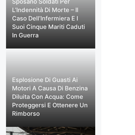
Sposano Soldati Per
L’Indennità Di Morte – Il
Caso Dell’Infermiera E I
Suoi Cinque Mariti Caduti
In Guerra
Esplosione Di Guasti Ai
Motori A Causa Di Benzina
Diluita Con Acqua: Come
Proteggersi E Ottenere Un
Rimborso