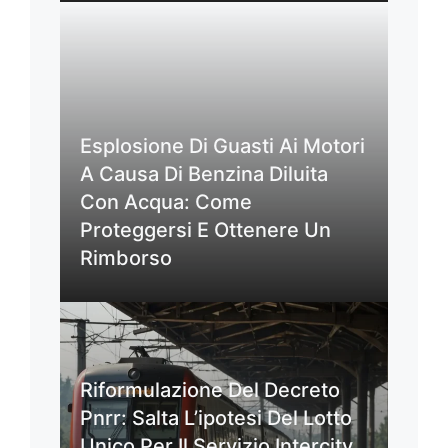
Esplosione Di Guasti Ai Motori
A Causa Di Benzina Diluita
Con Acqua: Come
Proteggersi E Ottenere Un
Rimborso
Riformulazione Del Decreto
Pnrr: Salta L’ipotesi Del Lotto
Unico Per Il Servizio Intercity