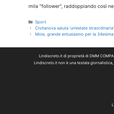
mila "follower", raddoppiando così nel
Categorie
Sport
Civitanova saluta ‘un’estate straordinaria’ 
Moie, grande entusiasmo per la 34esima e
Lindiscreto.it di proprietà di DMM COMPAN
Lindiscreto.it non è una testata giornalistic
L