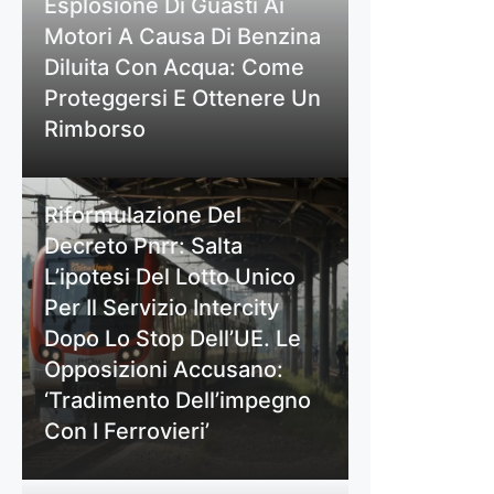
Esplosione Di Guasti Ai
Motori A Causa Di Benzina
Diluita Con Acqua: Come
Proteggersi E Ottenere Un
Rimborso
Riformulazione Del
Decreto Pnrr: Salta
L’ipotesi Del Lotto Unico
Per Il Servizio Intercity
Dopo Lo Stop Dell’UE. Le
Opposizioni Accusano:
‘Tradimento Dell’impegno
Con I Ferrovieri’