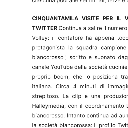
ciascuna pool alle semifinali, terze e
CINQUANTAMILA VISITE PER IL 
TWITTER
Continua a salire il numero d
Volley: il contatore ha appena toc
protagonista la squadra campione d
biancorosso", scritto e suonato dag
canale YouTube della società cucinier
proprio boom, che lo posiziona tra
italiana. Circa 4 minuti di imma
strepitoso. La clip è una produzio
Halleymedia, con il coordinamento L
biancorosso. Intanto continua ad au
la società biancorossa: il profilo T