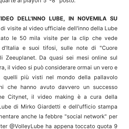
 quarte ai playoff 5°-8° posto.
VIDEO DELL'INNO LUBE, IN NOVEMILA SU
i visite al video ufficiale dell'inno della Lube
cato le 50 mila visite per la clip che vede
'Italia e suoi tifosi, sulle note di "Cuore
li Zeeuplanet. Da quasi sei mesi online sul
a, il video si può considerare ormai un vero e
 quelli più visti nel mondo della pallavolo
gini che hanno avuto davvero un successo
ne Citynet, il video making è a cura della
ube di Mirko Giardetti e dell'ufficio stampa
mentare anche la febbre "social network" per
witter @VolleyLube ha appena toccato quota 9