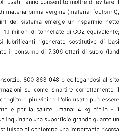
oli usati hanno consentito inoltre di evitare il
di materia prima vergine (material footprint),
print del sistema emerge un risparmio netto
i 1,1 milioni di tonnellate di CO2 equivalente;
i lubrificanti rigenerate sostitutive di basi
iato il consumo di 7.306 ettari di suolo (land
nsorzio, 800 863 048 o collegandosi al sito
ormazioni su come smaltire correttamente il
accoglitore più vicino. L’olio usato può essere
te e per la salute umana: 4 kg d'olio – il
qua inquinano una superficie grande quanto un
ostituisce al contempo una importante risorsa