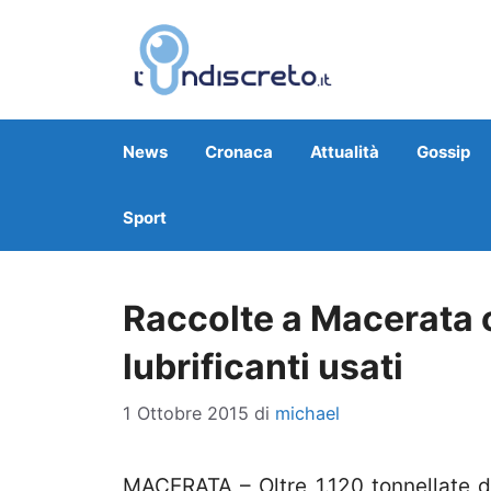
Vai
al
contenuto
News
Cronaca
Attualità
Gossip
Sport
Raccolte a Macerata ol
lubrificanti usati
1 Ottobre 2015
di
michael
MACERATA – Oltre 1.120 tonnellate di 