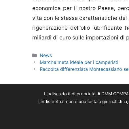
economica per il nostro Paese, per
vita con le stesse caratteristiche del
rigenerazione dell’olio lubrificante
miliardi di euro sulle importazioni di 
Categorie
News
Marche meta ideale per i camperisti
Raccolta differenziata Montecassiano 
Lindiscreto.it di proprietà di DMM COMPAN
Lindiscreto.it non è una testata giornalistic