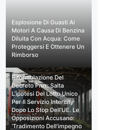
Esplosione Di Guasti Ai
Motori A Causa Di Benzina
Diluita Con Acqua: Come
Proteggersi E Ottenere Un
Rimborso
Riformulazione Del
Decreto Pnrr: Salta
L’ipotesi Del Lotto Unico
Per Il Servizio Intercity
Dopo Lo Stop Dell’UE. Le
Opposizioni Accusano:
‘Tradimento Dell’impegno