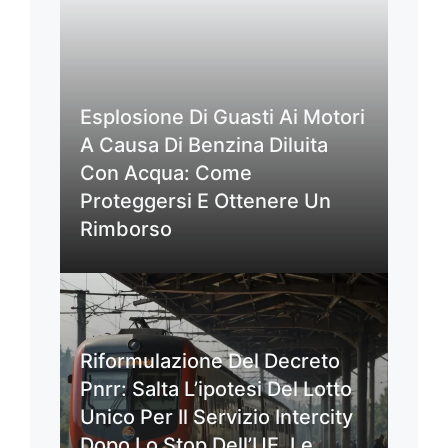
Esplosione Di Guasti Ai Motori
A Causa Di Benzina Diluita
Con Acqua: Come
Proteggersi E Ottenere Un
Rimborso
Riformulazione Del Decreto
Pnrr: Salta L’ipotesi Del Lotto
Unico Per Il Servizio Intercity
Dopo Lo Stop Dell’UE. Le