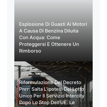
Esplosione Di Guasti Ai Motori
A Causa Di Benzina Diluita
Con Acqua: Come
Proteggersi E Ottenere Un
Rimborso
Riformulazione Del Decreto
Pnrr: Salta L’ipotesi Del Lotto
Unico Per Il Servizio Intercity
Dopo Lo Stop Dell’UE. Le