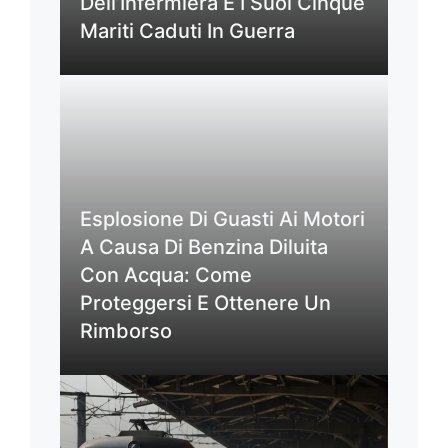
Dell’Infermiera E I Suoi Cinque
Mariti Caduti In Guerra
Esplosione Di Guasti Ai Motori
A Causa Di Benzina Diluita
Con Acqua: Come
Proteggersi E Ottenere Un
Rimborso