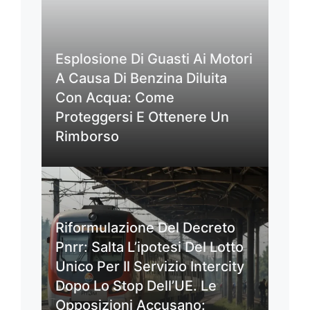
Esplosione Di Guasti Ai Motori
A Causa Di Benzina Diluita
Con Acqua: Come
Proteggersi E Ottenere Un
Rimborso
Riformulazione Del Decreto
Pnrr: Salta L’ipotesi Del Lotto
Unico Per Il Servizio Intercity
Dopo Lo Stop Dell’UE. Le
Opposizioni Accusano: