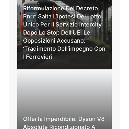
Riformulazione Del Decreto
Pnrr: Salta L’ipotesi Del Lotto
Unico Per Il Servizio Intercity
Dopo Lo Stop Dell’UE. Le
Opposizioni Accusano:
‘Tradimento Dell’impegno Con
I Ferrovieri’
Offerta Imperdibile: Dyson V8
Absolute Ricondizionato A