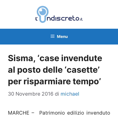
Vai
al
contenuto
Menu
Sisma, ‘case invendute
al posto delle ‘casette’
per risparmiare tempo’
30 Novembre 2016
di
michael
MARCHE – Patrimonio edilizio invenduto