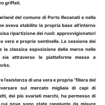
 griffati.
terland del comune di Porto Recanati e nella
 aveva stabilito la propria base all’interno
isa ripartizione dei ruoli: approvvigionatori
ino vere e proprie sentinelle. La cessione dei
te la classica esposizione della merce nelle
 sia attraverso le piattaforme messe a
orks.
 l’esistenza di una vera e propria “filiera del
iversare sul mercato migliaia di capi di
tti, dei più svariati marchi, ha permesso di
i cui nove sono state raggiunte da misure