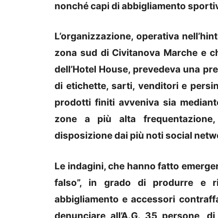
nonché capi di abbigliamento sportivo
L’organizzazione, operativa nell’hin
zona sud di Civitanova Marche e che
dell’Hotel House, prevedeva una prec
di etichette, sarti, venditori e pers
prodotti finiti avveniva sia median
zone a più alta frequentazione,
disposizione dai più noti social netw
Le indagini, che hanno fatto emergere
falso”, in grado di produrre e r
abbigliamento e accessori contraffa
denunciare all’A.G. 35 persone, d