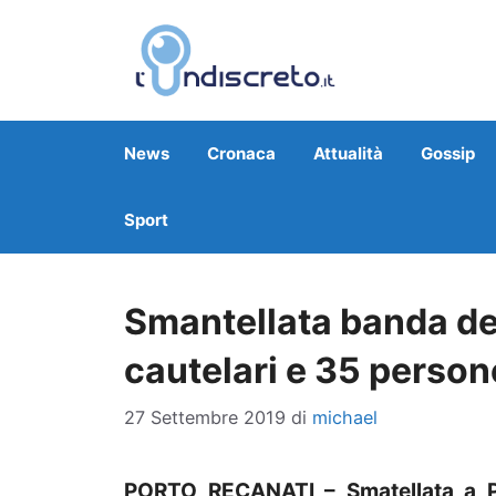
Vai
al
contenuto
News
Cronaca
Attualità
Gossip
Sport
Smantellata banda del
cautelari e 35 perso
27 Settembre 2019
di
michael
PORTO RECANATI – Smatellata a Po