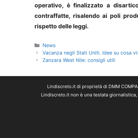
operativo, è finalizzato a disarticol
contraffatte, risalendo ai poli prod
rispetto delle leggi.
Categorie
News
Vacanza negli Stati Uniti. Idee su cosa vi
Zanzara West Nile: consigli utili
Lindiscreto.it di proprietà di DMM COMPAN
Lindiscreto.it non è una testata giornalistic