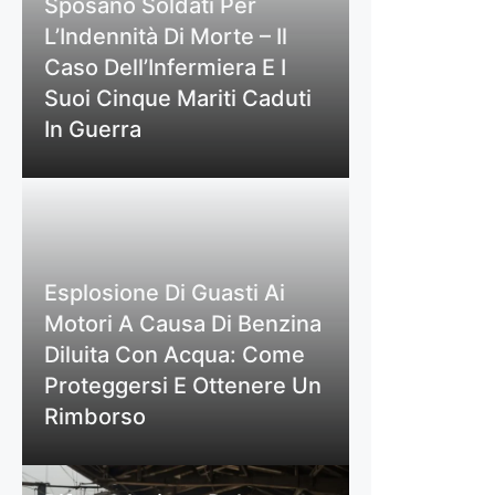
Sposano Soldati Per
L’Indennità Di Morte – Il
Caso Dell’Infermiera E I
Suoi Cinque Mariti Caduti
In Guerra
Esplosione Di Guasti Ai
Motori A Causa Di Benzina
Diluita Con Acqua: Come
Proteggersi E Ottenere Un
Rimborso