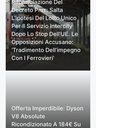
Riformulazione Del
Decreto Pnrr: Salta
L’ipotesi Del Lotto Unico
Per Il Servizio Intercity
Dopo Lo Stop Dell’UE. Le
Opposizioni Accusano:
‘Tradimento Dell’impegno
Con I Ferrovieri’
Offerta Imperdibile: Dyson
V8 Absolute
Ricondizionato A 184€ Su