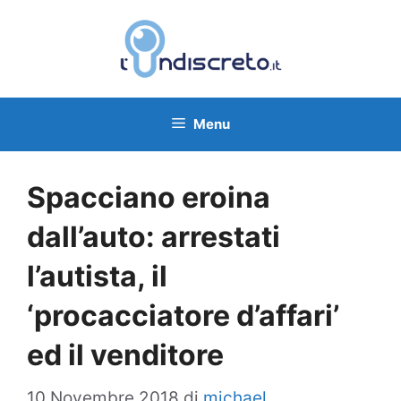
Vai
al
contenuto
Menu
Spacciano eroina
dall’auto: arrestati
l’autista, il
‘procacciatore d’affari’
ed il venditore
10 Novembre 2018
di
michael