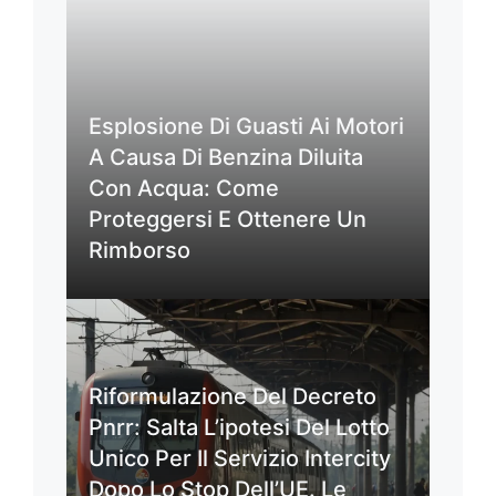
Esplosione Di Guasti Ai Motori
A Causa Di Benzina Diluita
Con Acqua: Come
Proteggersi E Ottenere Un
Rimborso
Riformulazione Del Decreto
Pnrr: Salta L’ipotesi Del Lotto
Unico Per Il Servizio Intercity
Dopo Lo Stop Dell’UE. Le