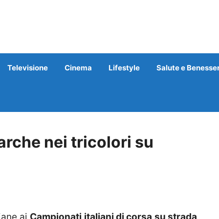
Televisione
Cinema
Lifestyle
Salute e Benesse
rche nei tricolori su
iane ai
Campionati italiani di corsa su strada
,