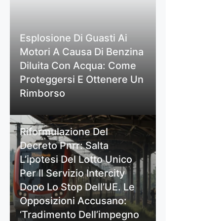
Esplosione Di Guasti Ai
Motori A Causa Di Benzina
Diluita Con Acqua: Come
Proteggersi E Ottenere Un
Rimborso
Riformulazione Del
Decreto Pnrr: Salta
L’ipotesi Del Lotto Unico
Per Il Servizio Intercity
Dopo Lo Stop Dell’UE. Le
Opposizioni Accusano:
‘Tradimento Dell’impegno