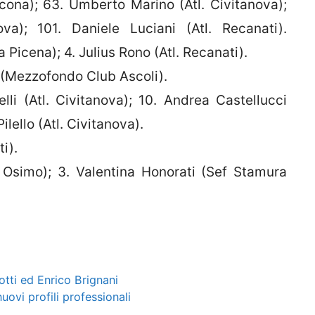
ona); 63. Umberto Marino (Atl. Civitanova);
ova); 101. Daniele Luciani (Atl. Recanati).
 Picena); 4. Julius Rono (Atl. Recanati).
 (Mezzofondo Club Ascoli).
li (Atl. Civitanova); 10. Andrea Castellucci
lello (Atl. Civitanova).
ti).
ri Osimo); 3. Valentina Honorati (Sef Stamura
iotti ed Enrico Brignani
nuovi profili professionali