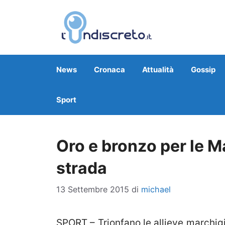
Vai
al
contenuto
News
Cronaca
Attualità
Gossip
Sport
Oro e bronzo per le Ma
strada
13 Settembre 2015
di
michael
SPORT – Trionfano le allieve marchig