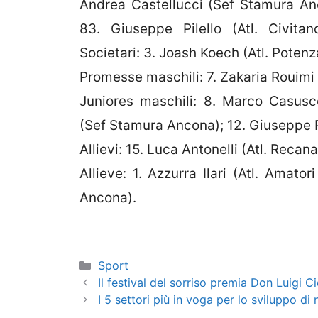
Andrea Castellucci (Sef Stamura Anc
83. Giuseppe Pilello (Atl. Civitan
Societari: 3. Joash Koech (Atl. Potenza
Promesse maschili: 7. Zakaria Rouimi
Juniores maschili: 8. Marco Casuscel
(Sef Stamura Ancona); 12. Giuseppe Pi
Allievi: 15. Luca Antonelli (Atl. Recana
Allieve: 1. Azzurra Ilari (Atl. Amato
Ancona).
Categorie
Sport
Il festival del sorriso premia Don Luigi C
I 5 settori più in voga per lo sviluppo di 