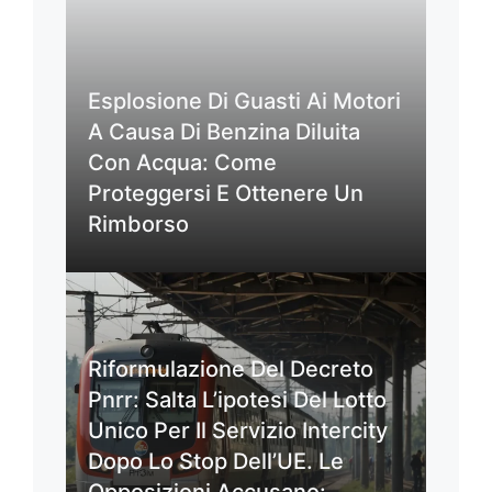
Esplosione Di Guasti Ai Motori
A Causa Di Benzina Diluita
Con Acqua: Come
Proteggersi E Ottenere Un
Rimborso
Riformulazione Del Decreto
Pnrr: Salta L’ipotesi Del Lotto
Unico Per Il Servizio Intercity
Dopo Lo Stop Dell’UE. Le
Opposizioni Accusano: