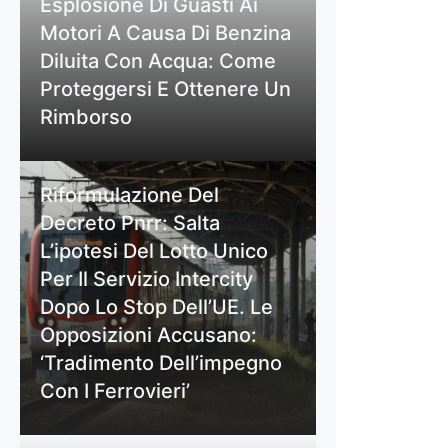
Esplosione Di Guasti Ai
Motori A Causa Di Benzina
Diluita Con Acqua: Come
Proteggersi E Ottenere Un
Rimborso
Riformulazione Del
Decreto Pnrr: Salta
L’ipotesi Del Lotto Unico
Per Il Servizio Intercity
Dopo Lo Stop Dell’UE. Le
Opposizioni Accusano:
‘Tradimento Dell’impegno
Con I Ferrovieri’