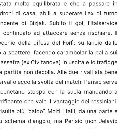
stata molto equilibrata e che a passare in
roni di casa, abili a superare l'ex di turno
cente di Bizjak. Subito il gol, l'Italservice
continuato ad attaccare senza rischiare. Il
cchio della difesa del Forlì: su lancio dalle
o a sbattere, facendo carambolar la palla sui
assafra (ex Civitanova) in uscita e lo trafigge
la partita non decolla. Alle due rivali sta bene
ervallo ecco la svolta del match: Perisic serve
o anconetano stoppa con la suola mandando a
rificante che vale il vantaggio dei rossiniani.
sulta più “caldo”. Molti i falli, da una parte e
o su schema d'angolo, ma Perisic (non Jelavic