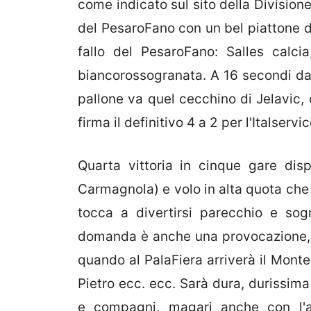
come indicato sul sito della Divisione
del PesaroFano con un bel piattone de
fallo del PesaroFano: Salles calci
biancorossogranata. A 16 secondi dal 
pallone va quel cecchino di Jelavic, 
firma il definitivo 4 a 2 per l'Italserv
Quarta vittoria in cinque gare dis
Carmagnola) e volo in alta quota ch
tocca a divertirsi parecchio e sog
domanda è anche una provocazione, 
quando al PalaFiera arriverà il Monte
Pietro ecc. ecc. Sarà dura, durissim
e compagni, magari anche con l'a