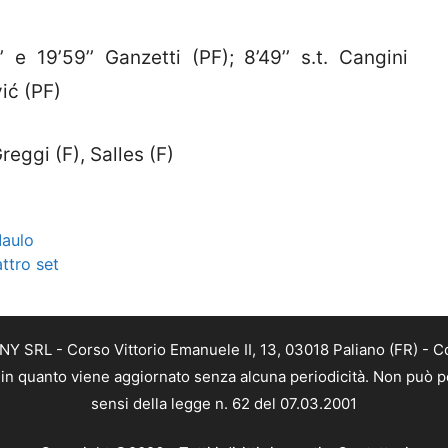
1’’ e 19’59’’ Ganzetti (PF); 8’49’’ s.t. Cangini
vić (PF)
eggi (F), Salles (F)
Maulo
ttro set
Y SRL - Corso Vittorio Emanuele II, 13, 03018 Paliano (FR) - C
a, in quanto viene aggiornato senza alcuna periodicità. Non può p
sensi della legge n. 62 del 07.03.2001