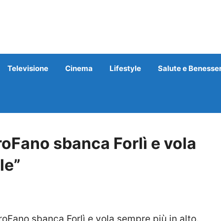
Televisione
Cinema
Lifestyle
Salute e Benesse
oFano sbanca Forlì e vola
le”
oFano sbanca Forlì e vola sempre più in alto.