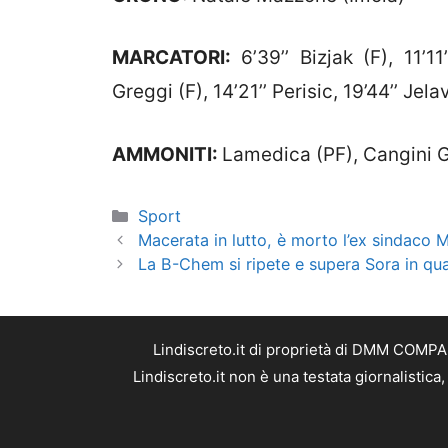
MARCATORI:
6’39’’ Bizjak (F), 11’1
Greggi (F), 14’21’’ Perisic, 19’44’’ Jela
AMMONITI:
Lamedica (PF), Cangini Gr
Categorie
Sport
Macerata in lutto, è morto l’ex sindaco 
La B-Chem si ripete e supera Sora in qua
Lindiscreto.it di proprietà di DMM COMPAN
Lindiscreto.it non è una testata giornalistic