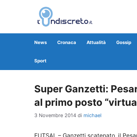
Vai
al
contenuto
News
Cronaca
Attualità
Gossip
Sport
Super Ganzetti: Pesar
al primo posto “virtua
3 Novembre 2014
di
michael
FUTSAL – Ganzetti scatenato, il Pesar