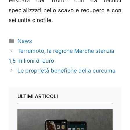
Pescara del Tronto con 63 tecnici
specializzati nello scavo e recupero e con
sei unità cinofile.
Categorie
News
Terremoto, la regione Marche stanzia
1,5 milioni di euro
Le proprietà benefiche della curcuma
ULTIMI ARTICOLI