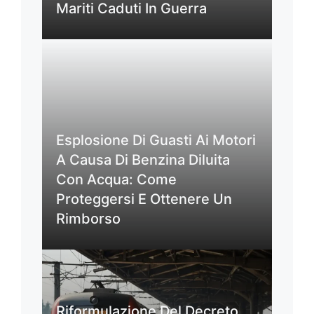
Mariti Caduti In Guerra
Esplosione Di Guasti Ai Motori
A Causa Di Benzina Diluita
Con Acqua: Come
Proteggersi E Ottenere Un
Rimborso
Riformulazione Del Decreto