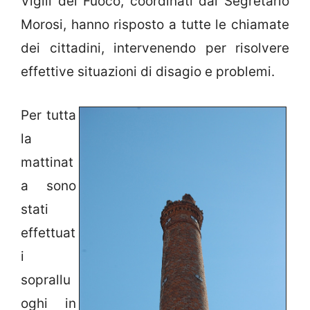
Vigili del Fuoco, coordinati dal Segretario
Morosi, hanno risposto a tutte le chiamate
dei cittadini, intervenendo per risolvere
effettive situazioni di disagio e problemi.
Per tutta
la
mattinat
a sono
stati
effettuat
i
soprallu
oghi in