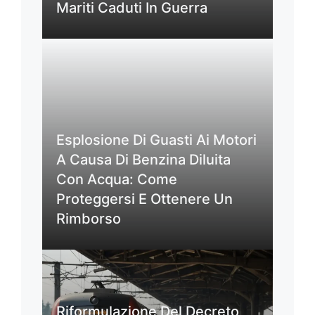
Mariti Caduti In Guerra
Esplosione Di Guasti Ai Motori
A Causa Di Benzina Diluita
Con Acqua: Come
Proteggersi E Ottenere Un
Rimborso
Riformulazione Del Decreto