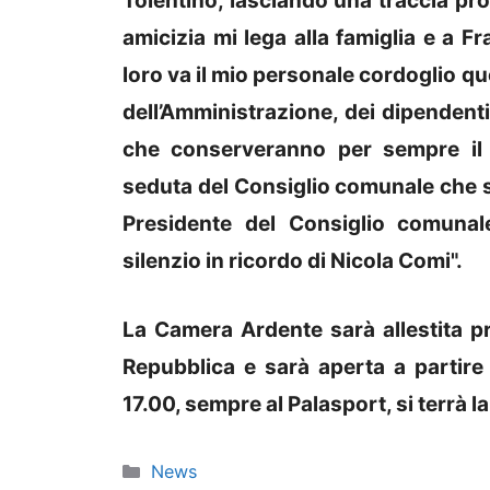
Tolentino, lasciando una traccia pr
amicizia mi lega alla famiglia e a F
loro va il mio personale cordoglio qu
dell’Amministrazione, dei dipendenti e
che conserveranno per sempre il r
seduta del Consiglio comunale che si 
Presidente del Consiglio comunal
silenzio in ricordo di Nicola Comi".
La Camera Ardente sarà allestita pres
Repubblica e sarà aperta a partire 
17.00, sempre al Palasport, si terrà l
Categorie
News