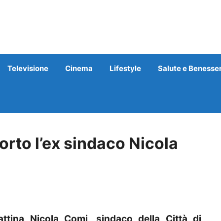
Televisione
Cinema
Lifestyle
Salute e Benesse
morto l’ex sindaco Nicola
ina Nicola Comi, sindaco della Città di