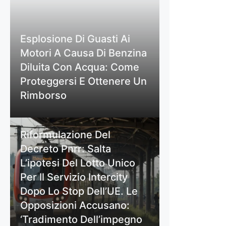
Esplosione Di Guasti Ai
Motori A Causa Di Benzina
Diluita Con Acqua: Come
Proteggersi E Ottenere Un
Rimborso
Riformulazione Del
Decreto Pnrr: Salta
L’ipotesi Del Lotto Unico
Per Il Servizio Intercity
Dopo Lo Stop Dell’UE. Le
Opposizioni Accusano:
‘Tradimento Dell’impegno