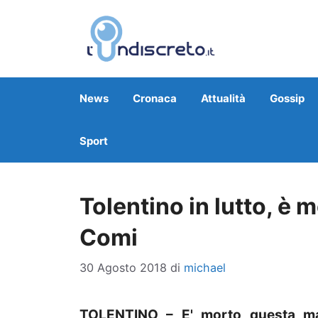
Vai
al
contenuto
News
Cronaca
Attualità
Gossip
Sport
Tolentino in lutto, è 
Comi
30 Agosto 2018
di
michael
TOLENTINO – E' morto questa matt