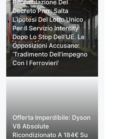
Riformulazione Del
Decreto Pnrr: Salta
L’ipotesi Del Lotto Unico
Per Il Servizio Intercity
Dopo Lo Stop Dell’UE. Le
Opposizioni Accusano:
‘Tradimento Dell’impegno
Con I Ferrovieri’
Offerta Imperdibile: Dyson
V8 Absolute
Ricondizionato A 184€ Su