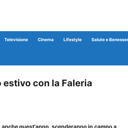
Televisione
Cinema
Lifestyle
Salute e Benesse
estivo con la Faleria
, anche quest'anno, scenderanno in campo a