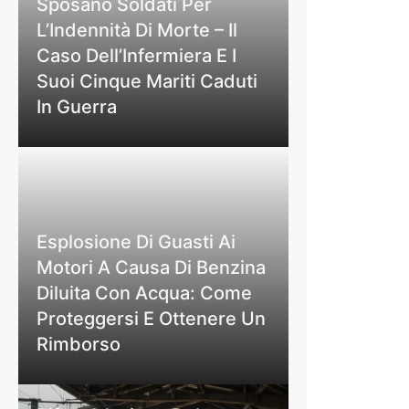
Sposano Soldati Per
L’Indennità Di Morte – Il
Caso Dell’Infermiera E I
Suoi Cinque Mariti Caduti
In Guerra
Esplosione Di Guasti Ai
Motori A Causa Di Benzina
Diluita Con Acqua: Come
Proteggersi E Ottenere Un
Rimborso