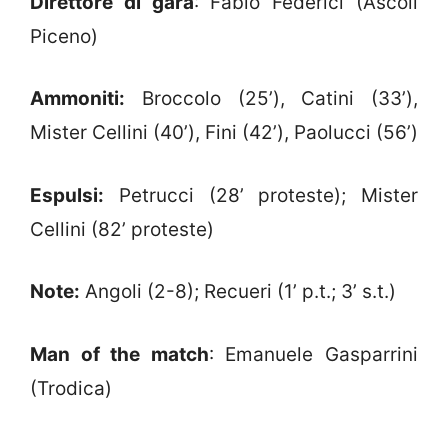
Direttore di gara
: Fabio Federici (Ascoli
Piceno)
Ammoniti:
Broccolo (25’), Catini (33’),
Mister Cellini (40’), Fini (42’), Paolucci (56’)
Espulsi:
Petrucci (28’ proteste); Mister
Cellini (82’ proteste)
Note:
Angoli (2-8); Recueri (1’ p.t.; 3’ s.t.)
Man of the match
: Emanuele Gasparrini
(Trodica)