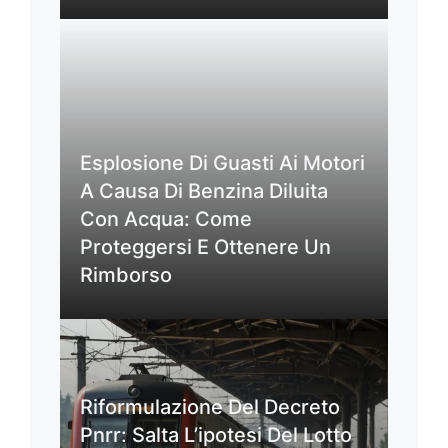
Esplosione Di Guasti Ai Motori
A Causa Di Benzina Diluita
Con Acqua: Come
Proteggersi E Ottenere Un
Rimborso
Riformulazione Del Decreto
Pnrr: Salta L’ipotesi Del Lotto