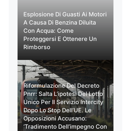
Esplosione Di Guasti Ai Motori
A Causa Di Benzina Diluita
Con Acqua: Come
Proteggersi E Ottenere Un
Rimborso
Riformulazione Del Decreto
Pnrr: Salta L’ipotesi Del Lotto
Unico Per Il Servizio Intercity
Dopo Lo Stop Dell’UE. Le
Opposizioni Accusano:
‘Tradimento Dell’impegno Con