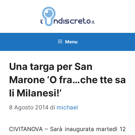
Vai
al
contenuto
Menu
Una targa per San
Marone ‘O fra…che tte sa
li Milanesi!’
8 Agosto 2014
di
michael
CIVITANOVA – Sarà inaugurata martedì 12