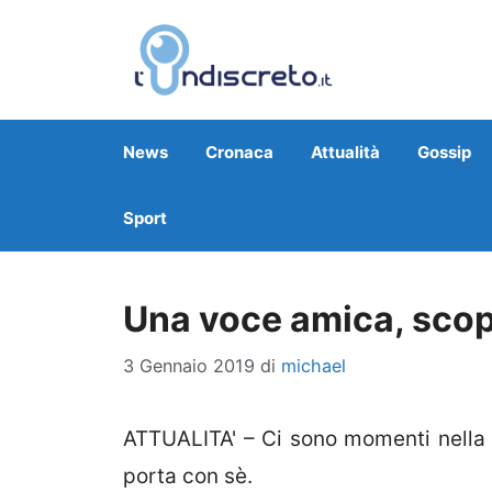
Vai
al
contenuto
News
Cronaca
Attualità
Gossip
Sport
Una voce amica, scopr
3 Gennaio 2019
di
michael
ATTUALITA' – Ci sono momenti nella vi
porta con sè.