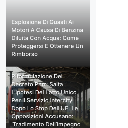
Esplosione Di Guasti Ai
Motori A Causa Di Benzina
Diluita Con Acqua: Come
Proteggersi E Ottenere Un
Rimborso
Riformulazione Del
Decreto Pnrr: Salta
L’ipotesi Del Lotto Unico
Per Il Servizio Intercity
Dopo Lo Stop Dell’UE. Le
Opposizioni Accusano:
‘Tradimento Dell’impegno