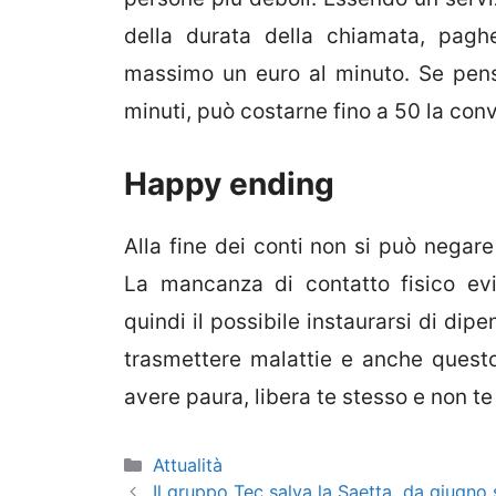
della durata della chiamata, pagh
massimo un euro al minuto. Se pensi
minuti, può costarne fino a 50 la conv
Happy ending
Alla fine dei conti non si può negare
La mancanza di contatto fisico evi
quindi il possibile instaurarsi di dip
trasmettere malattie e anche questo
avere paura, libera te stesso e non te 
Categorie
Attualità
Il gruppo Tec salva la Saetta, da giugno 