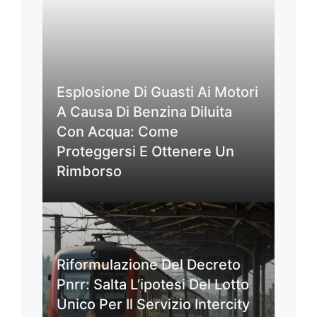
Esplosione Di Guasti Ai Motori
A Causa Di Benzina Diluita
Con Acqua: Come
Proteggersi E Ottenere Un
Rimborso
Riformulazione Del Decreto
Pnrr: Salta L’ipotesi Del Lotto
Unico Per Il Servizio Intercity