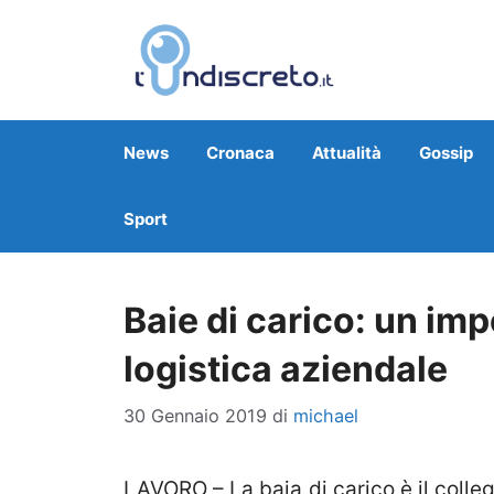
Vai
al
contenuto
News
Cronaca
Attualità
Gossip
Sport
Baie di carico: un imp
logistica aziendale
30 Gennaio 2019
di
michael
LAVORO – La baia di carico è il colle