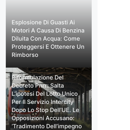
Esplosione Di Guasti Ai
Motori A Causa Di Benzina
Diluita Con Acqua: Come
Proteggersi E Ottenere Un
Rimborso
Riformulazione Del
Decreto Pnrr: Salta
L’ipotesi Del Lotto Unico
Per Il Servizio Intercity
Dopo Lo Stop Dell’UE. Le
Opposizioni Accusano:
‘Tradimento Dell’impegno