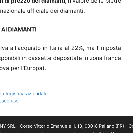
 di prezzo dei diamanti, il
valore delle pietre
ernazionale ufficiale dei diamanti.
AI DIAMANTI
Iva all'acquisto in Italia al 22%, ma l'imposta
sponibili in cassette depositate in zona franca
va per l'Europa).
la logistica aziendale
Pescoluse
Y SRL - Corso Vittorio Emanuele II, 13, 03018 Paliano (FR) - C