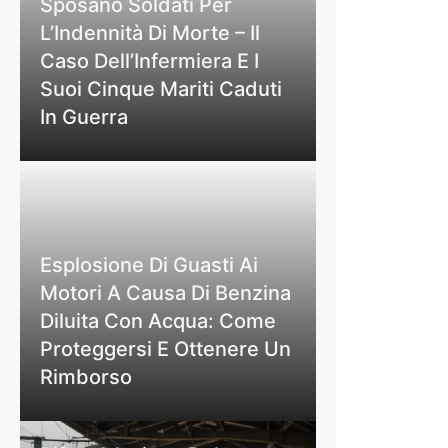
Sposano Soldati Per
L’Indennità Di Morte – Il
Caso Dell’Infermiera E I
Suoi Cinque Mariti Caduti
In Guerra
Esplosione Di Guasti Ai
Motori A Causa Di Benzina
Diluita Con Acqua: Come
Proteggersi E Ottenere Un
Rimborso