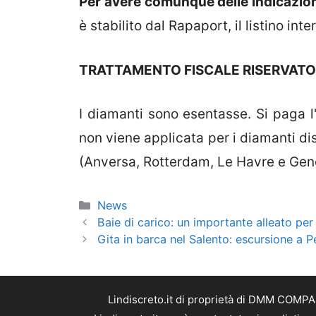
Per avere comunque delle indicazioni
è stabilito dal Rapaport, il listino int
TRATTAMENTO FISCALE RISERVATO 
I diamanti sono esentasse. Si paga l'
non viene applicata per i diamanti di
(Anversa, Rotterdam, Le Havre e Geno
Categorie
News
Baie di carico: un importante alleato per 
Gita in barca nel Salento: escursione a 
Lindiscreto.it di proprietà di DMM COMPAN