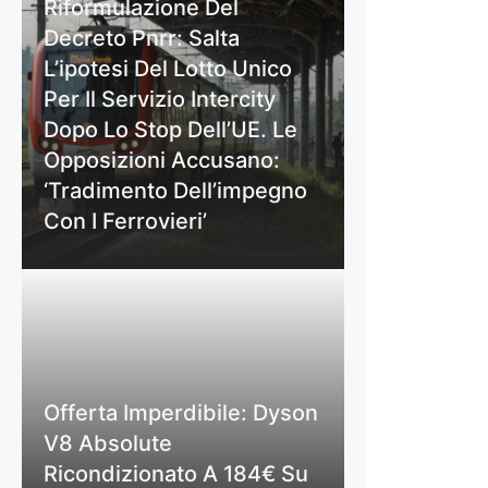
Riformulazione Del
Decreto Pnrr: Salta
L’ipotesi Del Lotto Unico
Per Il Servizio Intercity
Dopo Lo Stop Dell’UE. Le
Opposizioni Accusano:
‘Tradimento Dell’impegno
Con I Ferrovieri’
Offerta Imperdibile: Dyson
V8 Absolute
Ricondizionato A 184€ Su