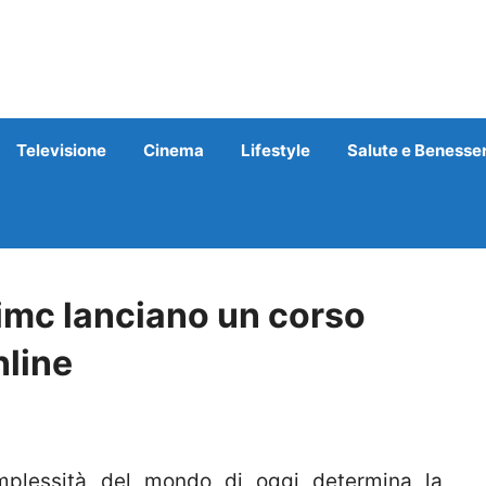
Televisione
Cinema
Lifestyle
Salute e Benesse
imc lanciano un corso
nline
lessità del mondo di oggi determina la