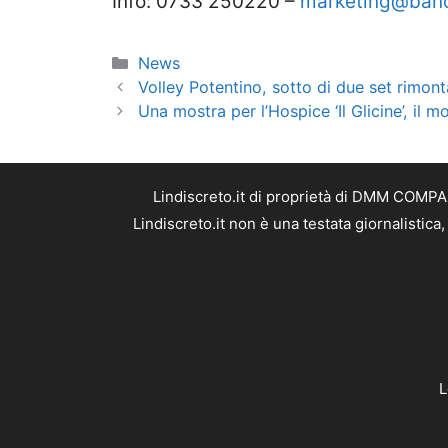
Info: 0733 250220 –
marketing@banc
Categorie
News
Volley Potentino, sotto di due set rimont
Una mostra per l’Hospice ‘Il Glicine’, il m
Lindiscreto.it di proprietà di DMM COMPAN
Lindiscreto.it non è una testata giornalistic
L