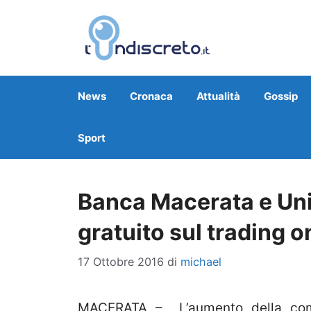
Vai
al
contenuto
News
Cronaca
Attualità
Gossip
Sport
Banca Macerata e Un
gratuito sul trading o
17 Ottobre 2016
di
michael
MACERATA – L’aumento della comp