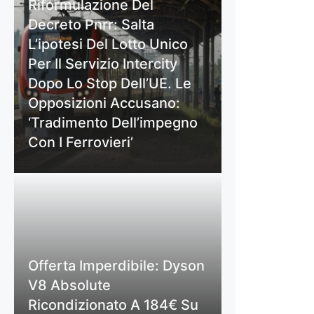
Riformulazione Del
Decreto Pnrr: Salta
L’ipotesi Del Lotto Unico
Per Il Servizio Intercity
Dopo Lo Stop Dell’UE. Le
Opposizioni Accusano:
‘Tradimento Dell’impegno
Con I Ferrovieri’
Offerta Imperdibile: Dyson
V8 Absolute
Ricondizionato A 184€ Su