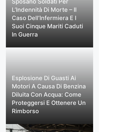
Sposano Soldati Per
L’Indennità Di Morte – Il
Caso Dell’Infermiera E I
Suoi Cinque Mariti Caduti
In Guerra
Esplosione Di Guasti Ai
Motori A Causa Di Benzina
Diluita Con Acqua: Come
Proteggersi E Ottenere Un
Rimborso