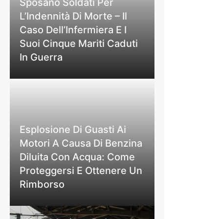
Sposano Soldati Per
L’Indennità Di Morte – Il
Caso Dell’Infermiera E I
Suoi Cinque Mariti Caduti
In Guerra
Esplosione Di Guasti Ai
Motori A Causa Di Benzina
Diluita Con Acqua: Come
Proteggersi E Ottenere Un
Rimborso