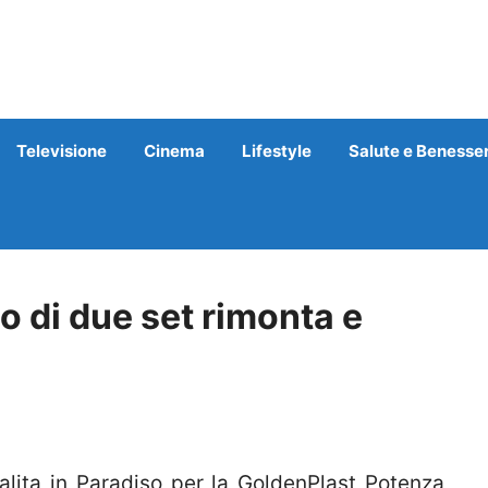
Televisione
Cinema
Lifestyle
Salute e Benesse
o di due set rimonta e
alita in Paradiso per la GoldenPlast Potenza