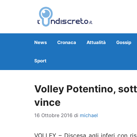
Vai
al
contenuto
News
Cronaca
Attualità
Gossip
Sport
Volley Potentino, sott
vince
16 Ottobre 2016
di
michael
VOLLEY – Discesa agli inferi con ris