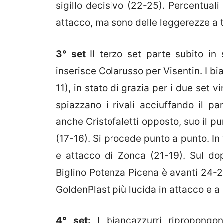
sigillo decisivo (22-25). Percentuali
attacco, ma sono delle leggerezze a t
3° set
Il terzo set parte subito in
inserisce Colarusso per Visentin. I bi
11), in stato di grazia per i due set v
spiazzano i rivali acciuffando il p
anche Cristofaletti opposto, suo il p
(17-16). Si procede punto a punto. In
e attacco di Zonca (21-19). Sul dop
Biglino Potenza Picena è avanti 24-21.
GoldenPlast più lucida in attacco e a
4° set:
I biancazzurri ripropongon