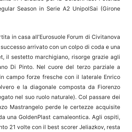
egular Season in Serie A2 UnipolSai (Girone
rtita in casa all’Eurosuole Forum di Civitanova
 successo arrivato con un colpo di coda e una
, il sestetto marchigiano, risorge grazie agli
ano Di Pinto. Nel cuore del terzo parziale a
 e in campo forze fresche con il laterale Enrico
olvero e la diagonale composta da Fiorenzo
egato nel suo ruolo naturale). Col passare dei
enzo Mastrangelo perde le certezze acquisite
da una GoldenPlast camaleontica. Agli ospiti,
to 21 volte con il best scorer Jeliazkov, resta