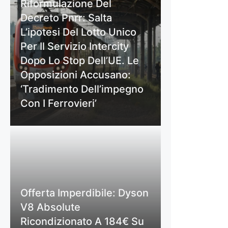
Riformulazione Del
Decreto Pnrr: Salta
L’ipotesi Del Lotto Unico
Per Il Servizio Intercity
Dopo Lo Stop Dell’UE. Le
Opposizioni Accusano:
‘Tradimento Dell’impegno
Con I Ferrovieri’
Offerta Imperdibile: Dyson
V8 Absolute
Ricondizionato A 184€ Su