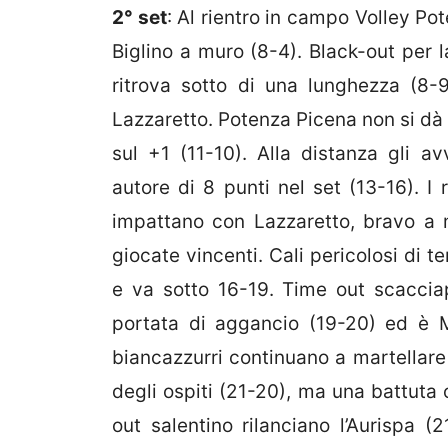
2° set
: Al rientro in campo Volley Pot
Biglino a muro (8-4). Black-out per l
ritrova sotto di una lunghezza (8-9
Lazzaretto. Potenza Picena non si dà 
sul +1 (11-10). Alla distanza gli av
autore di 8 punti nel set (13-16). I 
impattano con Lazzaretto, bravo a m
giocate vincenti. Cali pericolosi di t
e va sotto 16-19. Time out scacciap
portata di aggancio (19-20) ed è M
biancazzurri continuano a martellare
degli ospiti (21-20), ma una battuta
out salentino rilanciano l’Aurispa (