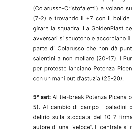
(Colarusso-Cristofaletti) e volano s
(7-2) e trovando il +7 con il bolide 
girare la squadra. La GoldenPlast ce
avversari si scuotono e accorciano il
parte di Colarusso che non dà punti
salentini a non mollare (20-17). I Pun
per proteste lanciano Potenza Picen
con un mani out d’astuzia (25-20).
5° set:
Al tie-break Potenza Picena p
5). Al cambio di campo i paladini 
delirio sulla stoccata del 10-7 firm
autore di una “veloce”. Il centrale si