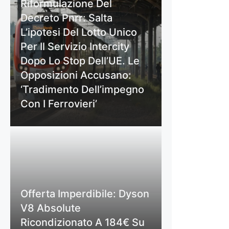
Riformulazione Del
Decreto Pnrr: Salta
L’ipotesi Del Lotto Unico
Per Il Servizio Intercity
Dopo Lo Stop Dell’UE. Le
Opposizioni Accusano:
‘Tradimento Dell’impegno
Con I Ferrovieri’
Offerta Imperdibile: Dyson
V8 Absolute
Ricondizionato A 184€ Su