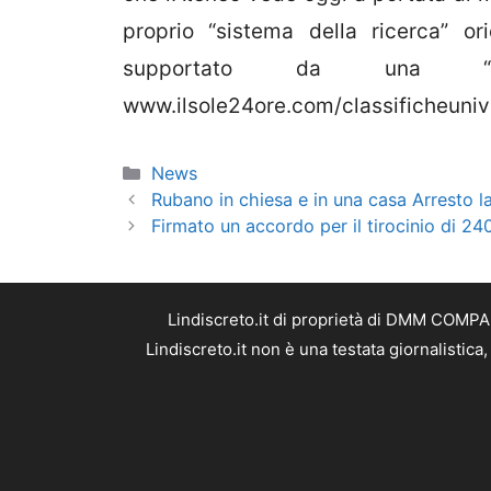
proprio “sistema della ricerca” or
supportato da una “cult
www.ilsole24ore.com/classificheuniv
Categorie
News
Rubano in chiesa e in una casa Arresto l
Firmato un accordo per il tirocinio di 24
Lindiscreto.it di proprietà di DMM COMPAN
Lindiscreto.it non è una testata giornalistic