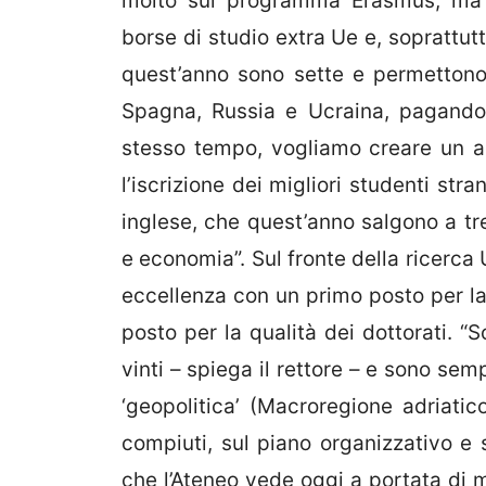
molto sul programma Erasmus, ma o
borse di studio extra Ue e, soprattutt
quest’anno sono sette e permettono d
Spagna, Russia e Ucraina, pagando s
stesso tempo, vogliamo creare un am
l’iscrizione dei migliori studenti stra
inglese, che quest’anno salgono a tr
e economia”. Sul fronte della ricerc
eccellenza con un primo posto per la 
posto per la qualità dei dottorati. “
vinti – spiega il rettore – e sono semp
‘geopolitica’ (Macroregione adriatico
compiuti, sul piano organizzativo e s
che l’Ateneo vede oggi a portata di m