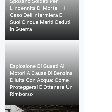
Sposano Soldati Per
L’Indennità Di Morte – Il
Caso Dell’Infermiera E I
Suoi Cinque Mariti Caduti
In Guerra
Esplosione Di Guasti Ai
Motori A Causa Di Benzina
Diluita Con Acqua: Come
Proteggersi E Ottenere Un
Rimborso