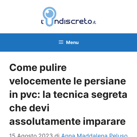
Vai
al
contenuto
Menu
Come pulire
velocemente le persiane
in pvc: la tecnica segreta
che devi
assolutamente imparare
15 Agosto 2023
di
Anna Maddalena Peluso