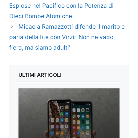
Esplose nel Pacifico con la Potenza di
Dieci Bombe Atomiche
Micaela Ramazzotti difende il marito e
parla della lite con Virzì: ‘Non ne vado
fiera, ma siamo adulti’
ULTIMI ARTICOLI