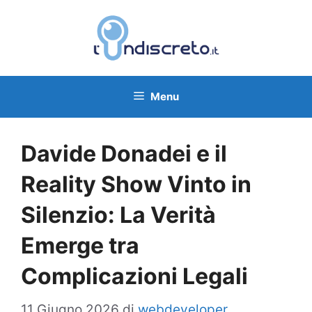
Vai
al
contenuto
Menu
Davide Donadei e il
Reality Show Vinto in
Silenzio: La Verità
Emerge tra
Complicazioni Legali
11 Giugno 2026
di
webdeveloper