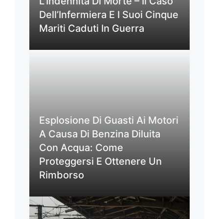
L’Indennità Di Morte – Il Caso
Dell’Infermiera E I Suoi Cinque
Mariti Caduti In Guerra
Esplosione Di Guasti Ai Motori
A Causa Di Benzina Diluita
Con Acqua: Come
Proteggersi E Ottenere Un
Rimborso