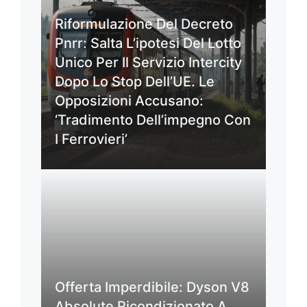
Riformulazione Del Decreto
Pnrr: Salta L’ipotesi Del Lotto
Unico Per Il Servizio Intercity
Dopo Lo Stop Dell’UE. Le
Opposizioni Accusano:
‘Tradimento Dell’impegno Con
I Ferrovieri’
Offerta Imperdibile: Dyson V8
Absolute Ricondizionato A