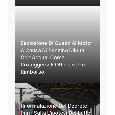
Esplosione Di Guasti Ai Motori
A Causa Di Benzina Diluita
Con Acqua: Come
Proteggersi E Ottenere Un
Rimborso
Riformulazione Del Decreto
Pnrr: Salta L’ipotesi Del Lotto