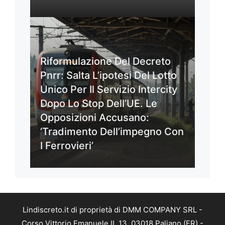
Riformulazione Del Decreto
Pnrr: Salta L’ipotesi Del Lotto
Unico Per Il Servizio Intercity
Dopo Lo Stop Dell’UE. Le
Opposizioni Accusano:
‘Tradimento Dell’impegno Con
I Ferrovieri’
Lindiscreto.it di proprietà di DMM COMPANY SRL -
Corso Vittorio Emanuele II, 13, 03018 Paliano (FR) -