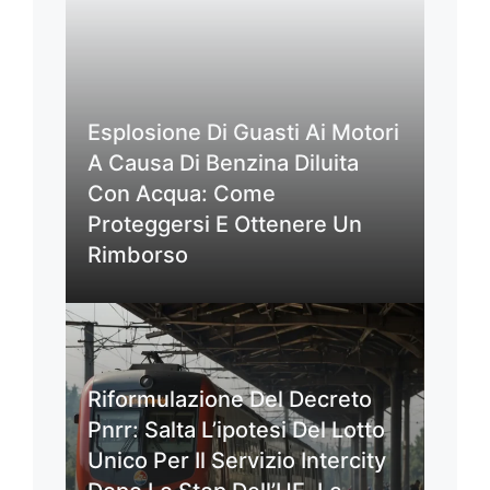
Esplosione Di Guasti Ai Motori
A Causa Di Benzina Diluita
Con Acqua: Come
Proteggersi E Ottenere Un
Rimborso
Riformulazione Del Decreto
Pnrr: Salta L’ipotesi Del Lotto
Unico Per Il Servizio Intercity