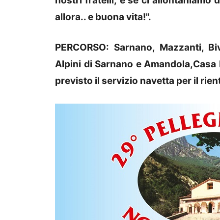
nostri fratelli; e se ci allontaniamo
allora.. e buona vita!".
PERCORSO: Sarnano, Mazzanti, Biv
Alpini di Sarnano e Amandola,Casa I
previsto il servizio navetta per il rie