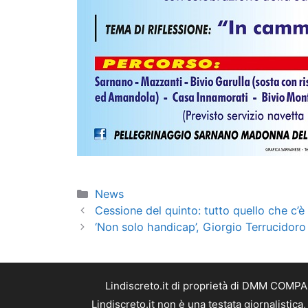
Categorie
News
Cessione del quinto: tutto quello che c’è
‘Non solo handicap’, Giorgio Terrucidoro 
Lindiscreto.it di proprietà di DMM COMPAN
Lindiscreto.it non è una testata giornalistic