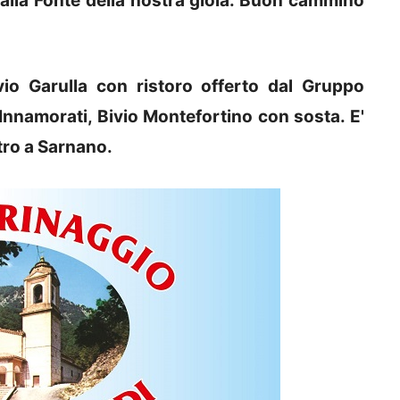
 dalla Fonte della nostra gioia. Buon cammino
io Garulla con ristoro offerto dal Gruppo
nnamorati, Bivio Montefortino con sosta. E'
ntro a Sarnano.