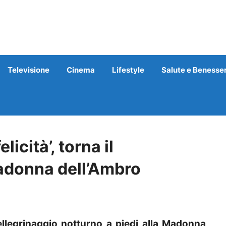
Televisione
Cinema
Lifestyle
Salute e Benesse
licità’, torna il
Madonna dell’Ambro
llegrinaggio notturno a piedi alla Madonna