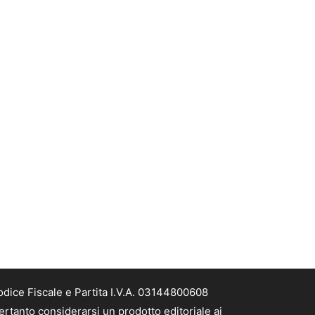
odice Fiscale e Partita I.V.A. 03144800608
ertanto considerarsi un prodotto editoriale ai