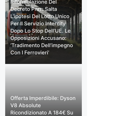
Riformulazione Del
Decreto Pnrr: Salta
L’ipotesi Del Lotto Unico
Per Il Servizio Intercity
Dopo Lo Stop Dell’UE. Le
Opposizioni Accusano:
‘Tradimento Dell’impegno
Con I Ferrovieri’
Offerta Imperdibile: Dyson
V8 Absolute
Ricondizionato A 184€ Su