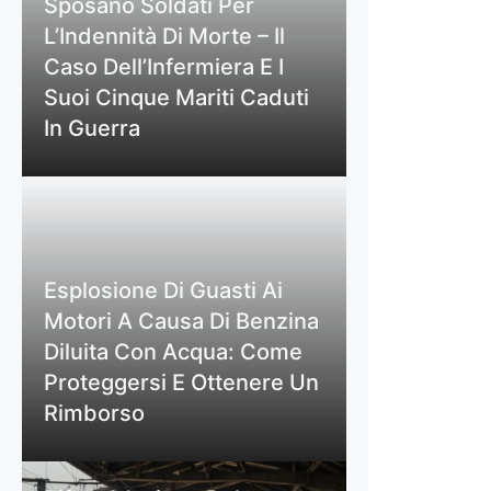
Sposano Soldati Per
L’Indennità Di Morte – Il
Caso Dell’Infermiera E I
Suoi Cinque Mariti Caduti
In Guerra
Esplosione Di Guasti Ai
Motori A Causa Di Benzina
Diluita Con Acqua: Come
Proteggersi E Ottenere Un
Rimborso