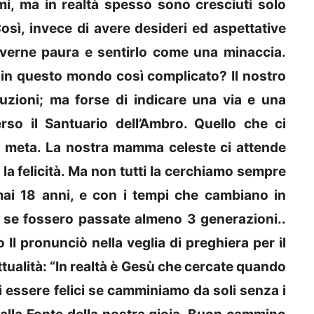
lemi, ma in realtà spesso sono cresciuti solo
ì, invece di avere desideri ed aspettative
 averne paura e sentirlo come una minaccia.
in questo mondo così complicato? Il nostro
zioni; ma forse di indicare una via e una
so il Santuario dell’Ambro. Quello che ci
la meta. La nostra mamma celeste ci attende
la felicità. Ma non tutti la cerchiamo sempre
mai 18 anni, e con i tempi che cambiano in
 se fossero passate almeno 3 generazioni..
II pronunciò nella veglia di preghiera per il
tualità: “In realtà è Gesù che cercate quando
i essere felici se camminiamo da soli senza i