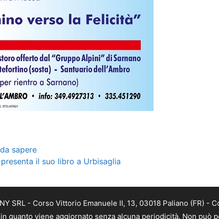
 da sapere
presenta il suo libro a Urbisaglia
Y SRL - Corso Vittorio Emanuele II, 13, 03018 Paliano (FR) - C
a, in quanto viene aggiornato senza alcuna periodicità. Non può p