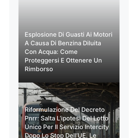
Esplosione Di Guasti Ai Motori
A Causa Di Benzina Diluita
Con Acqua: Come
Proteggersi E Ottenere Un
Rimborso
Riformulazione Del Decreto
Pnrr: Salta L’ipotesi Del Lotto
Unico Per Il Servizio Intercity
Dopo Lo Stop Dell’UE. Le