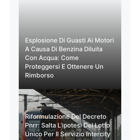
Esplosione Di Guasti Ai Motori
A Causa Di Benzina Diluita
Con Acqua: Come
Proteggersi E Ottenere Un
Rimborso
Riformulazione Del Decreto
Pnrr: Salta L’ipotesi Del Lotto
Unico Per Il Servizio Intercity