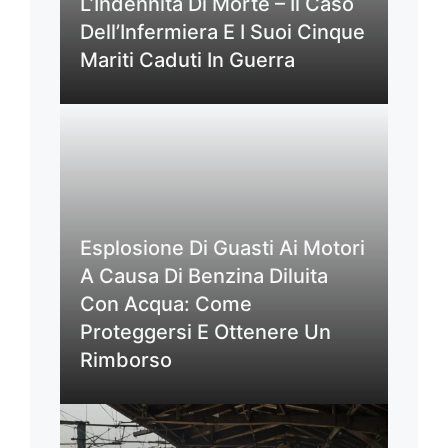
L’Indennità Di Morte – Il Caso
Dell’Infermiera E I Suoi Cinque
Mariti Caduti In Guerra
Esplosione Di Guasti Ai Motori
A Causa Di Benzina Diluita
Con Acqua: Come
Proteggersi E Ottenere Un
Rimborso