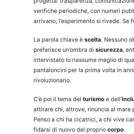
progetta: trasparenza, comunicazione 
verifiche periodiche, con numeri pubbl
arrivano, l’esperimento si rivede. Se 
La parola chiave è
scelta
. Nessuno ob
preferisce un’ombra di
sicurezza
, en
intervistato lo riassume meglio di qual
pantaloncini per la prima volta in ann
rivoluzionario.
C’è poi il tema del
turismo
e dell’
incl
attirare chi, altrove, rinuncia al mar
Penso a chi ha cicatrici, a chi vive 
fidarsi di nuovo del proprio
corpo
.