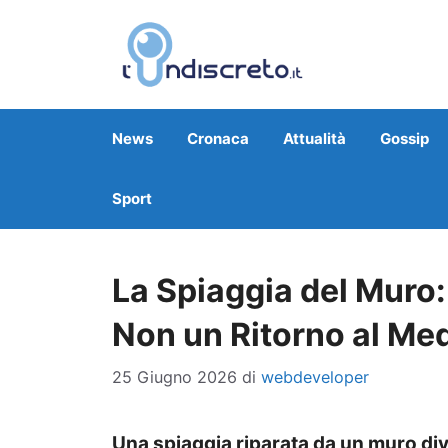
Vai
al
contenuto
News
Cronaca
Attualità
Gossip
Sport
La Spiaggia del Muro:
Non un Ritorno al Me
25 Giugno 2026
di
webdeveloper
Una spiaggia riparata da un muro divi