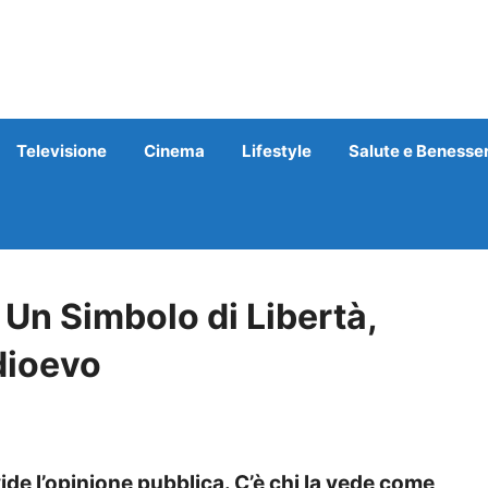
Televisione
Cinema
Lifestyle
Salute e Benesse
 Un Simbolo di Libertà,
dioevo
de l’opinione pubblica. C’è chi la vede come