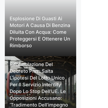
Esplosione Di Guasti Ai
Motori A Causa Di Benzina
Diluita Con Acqua: Come
Proteggersi E Ottenere Un
Rimborso
Riformulazione Del
Decreto Pnrr: Salta
L’ipotesi Del Lotto Unico
Per Il Servizio Intercity
Dopo Lo Stop Dell’UE. Le
Opposizioni Accusano:
‘Tradimento Dell’impegno