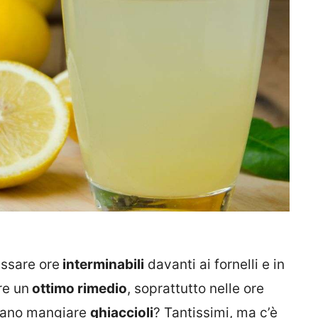
ssare ore
interminabili
davanti ai fornelli e in
re un
ottimo rimedio
, soprattutto nelle ore
amano mangiare
ghiaccioli
? Tantissimi, ma c’è