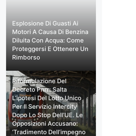
Esplosione Di Guasti Ai
Motori A Causa Di Benzina
Diluita Con Acqua: Come
Proteggersi E Ottenere Un
Rimborso
Riformulazione Del
Decreto Pnrr: Salta
L’ipotesi Del Lotto Unico
Per Il Servizio Intercity
Dopo Lo Stop Dell’UE. Le
Opposizioni Accusano:
‘Tradimento Dell’impegno