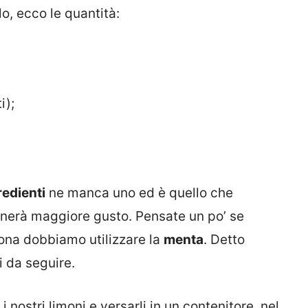
o, ecco le quantità:
i);
edienti
ne manca uno ed è quello che
nerà maggiore gusto. Pensate un po’ se
ona dobbiamo utilizzare la
menta
. Detto
 da seguire.
nostri limoni e versarli in un contenitore, nel