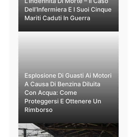
L’Indennità Di Morte – Il Caso
Dell’Infermiera E I Suoi Cinque
Mariti Caduti In Guerra
Esplosione Di Guasti Ai Motori
A Causa Di Benzina Diluita
Con Acqua: Come
Proteggersi E Ottenere Un
Rimborso