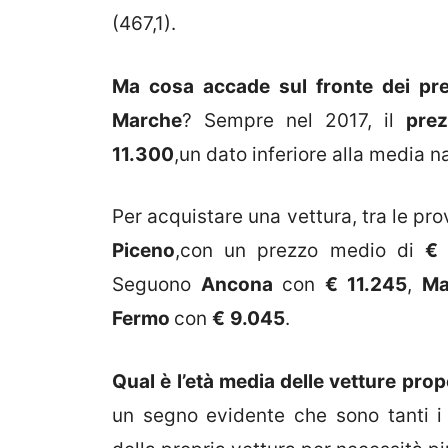
(467,1).
Ma cosa accade sul fronte dei prez
Marche
? Sempre nel 2017, il
pre
11.300
,un dato inferiore alla media n
Per acquistare una vettura, tra le pro
Piceno
,con un prezzo medio di
€
Seguono
Ancona
con
€
11.245
,
Ma
Fermo
con
€
9.045
.
Qual è l’età media delle vetture pro
un segno evidente che sono tanti i 