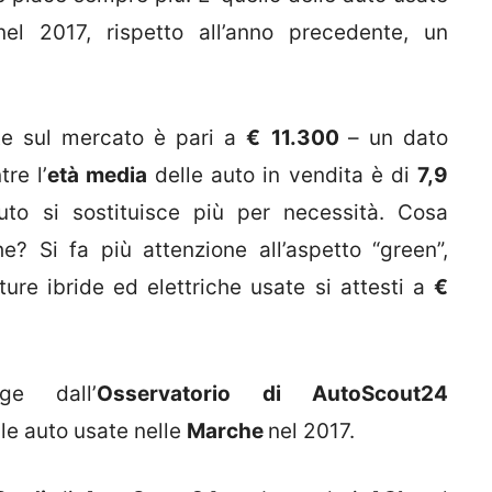
el 2017, rispetto all’anno precedente, un
te sul mercato è pari a
€
11.300
– un dato
re l’
età media
delle auto in vendita è di
7,9
uto si sostituisce più per necessità. Cosa
e? Si fa più attenzione all’aspetto “green”,
ure ibride ed elettriche usate si attesti a
€
e dall’
Osservatorio di AutoScout24
lle auto usate nelle
Marche
nel 2017.