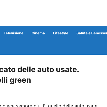
Televisione
Cinema
Lifestyle
Salute e Benesse
cato delle auto usate.
lli green
iace sempre più. E’ quello delle auto usate