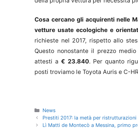
della propria vettura per necessità pi
Cosa cercano gli acquirenti nelle 
vetture usate ecologiche e orient
richieste nel 2017, rispetto allo st
Questo nonostante il prezzo medio p
attesti a
€
23.840
. Per quanto rigu
posti troviamo le Toyota Auris e C-HR
Categorie
News
Prestiti 2017: la metà per ristrutturazio
Lì Matti de Montecò a Messina, primo p