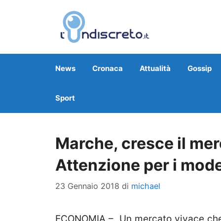
Vai
al
contenuto
News
Cronaca
Attualità
Gossip
Sport
Marche, cresce il mer
Attenzione per i mode
23 Gennaio 2018
di
michael
ECONOMIA – Un mercato vivace che p