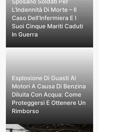
Sposano Soldati Per
L’Indennità Di Morte – Il
Caso Dell’Infermiera E I
Suoi Cinque Mariti Caduti
In Guerra
Esplosione Di Guasti Ai
Motori A Causa Di Benzina
Diluita Con Acqua: Come
Proteggersi E Ottenere Un
Rimborso