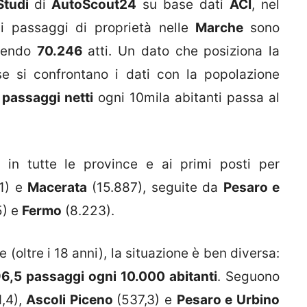
Studi
di
AutoScout24
su base dati
ACI
, nel
 i passaggi di proprietà nelle
Marche
sono
gendo
70.246
atti. Un dato che posiziona la
se si confrontano i dati con la popolazione
 passaggi netti
ogni 10mila abitanti passa al
 in tutte le province e ai primi posti per
1) e
Macerata
(15.887), seguite da
Pesaro e
5) e
Fermo
(8.223).
 (oltre i 18 anni), la situazione è ben diversa:
6,5 passaggi ogni 10.000 abitanti
. Seguono
1,4),
Ascoli Piceno
(537,3) e
Pesaro e Urbino