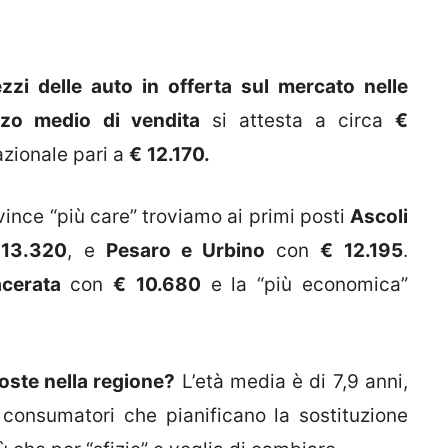
zi delle auto in offerta sul mercato nelle
zzo medio di vendita
si attesta a circa
€
azionale pari a
€
12.170.
vince “più care” troviamo ai primi posti
Ascoli
13.320
, e
Pesaro e Urbino
con
€
12.195
.
cerata
con
€
10.680
e la “più economica”
poste nella regione?
L’età media è di 7,9 anni,
consumatori che pianificano la sostituzione