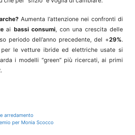
ù che per “sfizio” e voglia di cambiare.
Marche?
Aumenta l’attenzione nei confronti di
ate
ai
bassi consumi
, con una crescita delle
esso periodo dell’anno precedente, del +
29%
.
er le vetture ibride ed elettriche usate si
arda i modelli “green” più ricercati, ai primi
.
ni e arredamento
remio per Monia Scocco