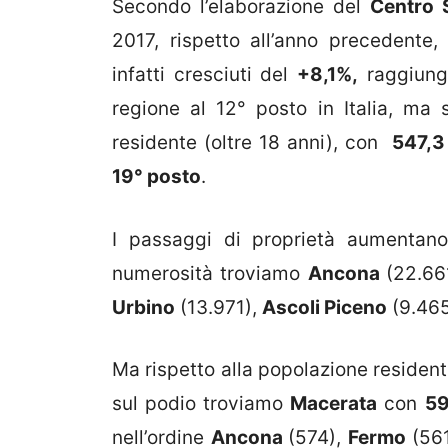
Secondo l’elaborazione del
Centro 
2017, rispetto all’anno precedente,
infatti cresciuti del
+8,1%,
raggiun
regione al 12° posto in Italia, ma 
residente (oltre 18 anni), con
547,3
19° posto
.
I passaggi di proprietà aumentano
numerosità troviamo
Ancona
(22.66
Urbino
(13.971),
Ascoli Piceno
(9.46
Ma rispetto alla popolazione residente
sul podio troviamo
Macerata
con
59
nell’ordine
Ancona
(574),
Fermo
(56