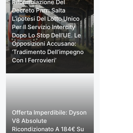
Riformulazione Del
Decreto Pnrr: Salta
L’ipotesi Del Lotto Unico
Per Il Servizio Intercity
Dopo Lo Stop Dell’UE. Le
Opposizioni Accusano:
‘Tradimento Dell’impegno
Con I Ferrovieri’
Offerta Imperdibile: Dyson
V8 Absolute
Ricondizionato A 184€ Su