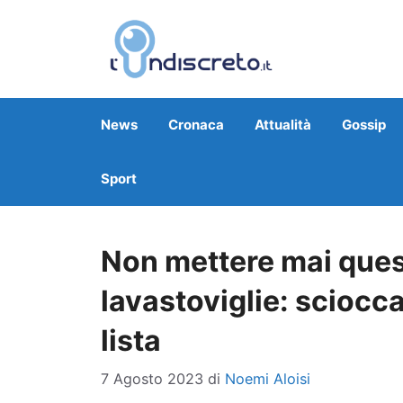
Vai
al
contenuto
News
Cronaca
Attualità
Gossip
Sport
Non mettere mai quest
lavastoviglie: sciocc
lista
7 Agosto 2023
di
Noemi Aloisi