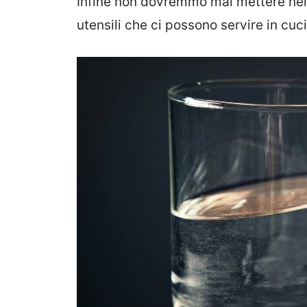
Infine non dovremmo mai mettere nella 
utensili che ci possono servire in cu