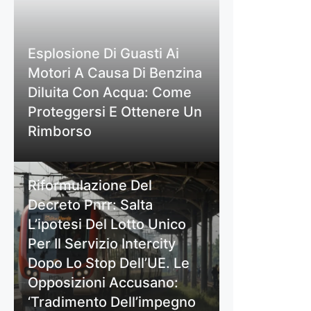
Esplosione Di Guasti Ai
Motori A Causa Di Benzina
Diluita Con Acqua: Come
Proteggersi E Ottenere Un
Rimborso
Riformulazione Del
Decreto Pnrr: Salta
L’ipotesi Del Lotto Unico
Per Il Servizio Intercity
Dopo Lo Stop Dell’UE. Le
Opposizioni Accusano:
‘Tradimento Dell’impegno