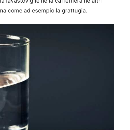
lavastoviglie né la caffettiera né altri
cina come ad esempio la grattugia.