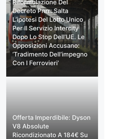
Riformulazione Del
Decreto Pnrr: Salta
L’ipotesi Del Lotto Unico
Per Il Servizio Intercity
Dopo Lo Stop Dell’UE. Le
Opposizioni Accusano:
‘Tradimento Dell’impegno
Con I Ferrovieri’
Offerta Imperdibile: Dyson
V8 Absolute
Ricondizionato A 184€ Su