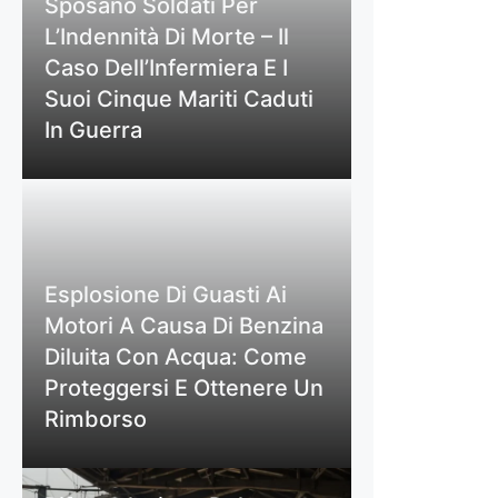
Sposano Soldati Per
L’Indennità Di Morte – Il
Caso Dell’Infermiera E I
Suoi Cinque Mariti Caduti
In Guerra
Esplosione Di Guasti Ai
Motori A Causa Di Benzina
Diluita Con Acqua: Come
Proteggersi E Ottenere Un
Rimborso