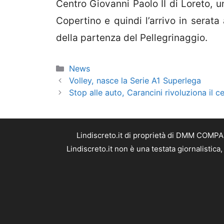
Centro Giovanni Paolo II di Loreto, u
Copertino e quindi l’arrivo in serata
della partenza del Pellegrinaggio.
Categorie
News
Volley, nasce la Serie A1 Superlega
Stop alle auto, Carancini rivoluziona il 
Lindiscreto.it di proprietà di DMM COMPAN
Lindiscreto.it non è una testata giornalistic