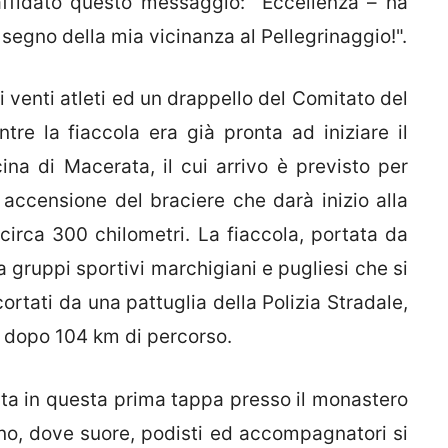
affidato questo messaggio: "Eccellenza – ha
o segno della mia vicinanza al Pellegrinaggio!".
i venti atleti ed un drappello del Comitato del
re la fiaccola era già pronta ad iniziare il
na di Macerata, il cui arrivo è previsto per
 accensione del braciere che darà inizio alla
irca 300 chilometri. La fiaccola, portata da
a gruppi sportivi marchigiani e pugliesi che si
tati da una pattuglia della Polizia Stradale,
à dopo 104 km di percorso.
sta in questa prima tappa presso il monastero
no, dove suore, podisti ed accompagnatori si